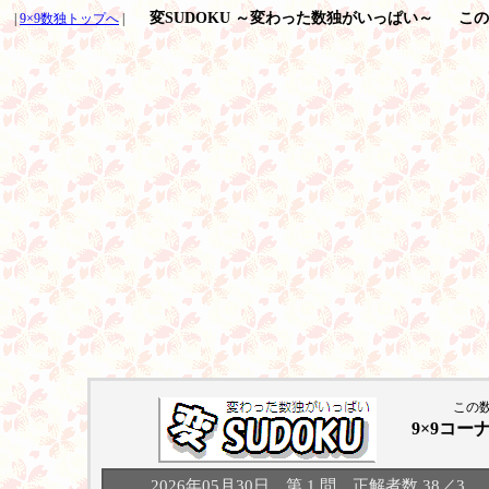
変SUDOKU ～変わった数独がいっぱい～
この
|
9×9数独トップへ
|
この
9×9コー
2026年05月30日 第 1 問 正解者数 38／