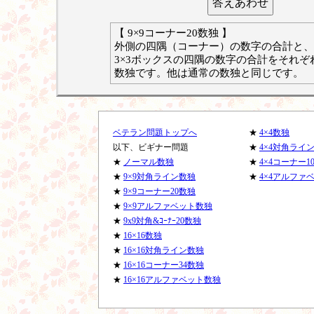
【 9×9コーナー20数独 】
外側の四隅（コーナー）の数字の合計と、
3×3ボックスの四隅の数字の合計をそれぞ
数独です。他は通常の数独と同じです。
ベテラン問題トップへ
★
4×4数独
以下、ビギナー問題
★
4×4対角ライ
★
ノーマル数独
★
4×4コーナー1
★
9×9対角ライン数独
★
4×4アルファ
★
9×9コーナー20数独
★
9×9アルファベット数独
★
9x9対角&ｺｰﾅｰ20数独
★
16×16数独
★
16×16対角ライン数独
★
16×16コーナー34数独
★
16×16アルファベット数独