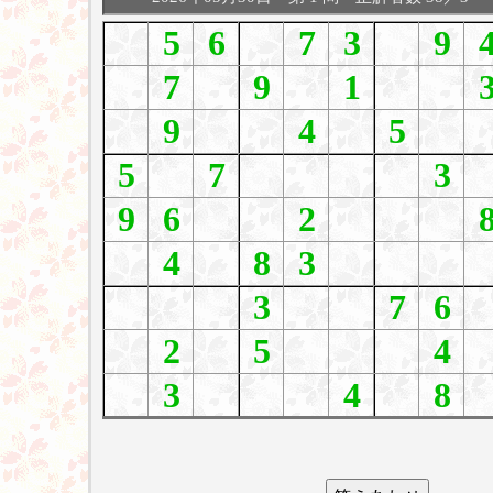
5
6
7
3
9
7
9
1
9
4
5
5
7
3
9
6
2
4
8
3
3
7
6
2
5
4
3
4
8