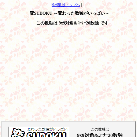
|
9×9数独トップへ
|
変SUDOKU ～変わった数独がいっぱい～
この数独は 9x9対角&ｺｰﾅｰ20数独 です
この数独は
9x9対角&ｺｰﾅｰ20数独