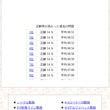
正解率が高かった過去の問題
★
ノーマル数独
★
4×4コーナー10数独
★
9×9対角ライン数独
★
4×4アルファベット数独